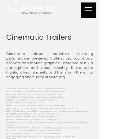
Cinematic Trailers
Cinematic video materials blending
performance previews, trailers, promos, intros,
openers and motion graphics. Designed to build
atmosphere and visual identity, these edits
highlight key moments and transform them into
engaging short-form storytelling.
∞
CABARETUL CUVINTELOR de Matei Vișniec, regia Ștefan Iordănescu
GOD IS A GANGSTER de Nick Mancuso, un concept de Doru Iosif
DE-A BABA OARBA de Edna Mazya, regia Mihaela Lichiardopol
SAY IT NOW! de Mihaela Mihailov, regia Marcelino Martin Valiente
PRIN VIS de Varga Mátyás, regia și coregrafia Pál Frenak
INTIM de Patrick Marber, regia Peter Kerek
ÎNAINTE DE PENSIONARE de Thomas Bernhard. regia Christian Papke
THE FULL MONTY de David Yazbek și Terrence McNally, regia Răzvan Mazilu
ANNA KARENINA după romanul lui Lev Tolstoi, adaptare de Helen Edmundson, regia Ada Lupu
ADAM ȘI EVA după Liviu Rebreanu, regia Alexander Hausvater
INSULA de Mihail Sebastian, regia Mihaela Lichiardopol
PROMETEU ÎNLĂNȚUIT după Eschil, regia Kokan Mladenović
UN ROMEO ȘI O JULIETĂ - UN SCANDAL URBAN după W. Shakespeare, un concept de Laura
Avarvari
SCRISORI DE DRAGOSTE CĂTRE STALIN de Juan Mayorga, regia Șfetan Iordănescu
ÎN AFARA JOCULUI de Sergi Belbel, regia Ion-Ardeal Ieremia
NOPȚI CU ISADORA de Ion Jurca Rovina, regia Sabin Popescu
MARIA DE BUENOS AIRES, de Astor Piazzolla și Horacio Ferrer, regia Ada Lupu